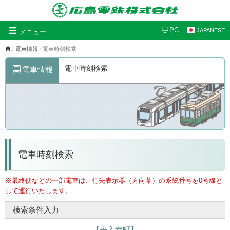
グ
PC
JAPANESE
メニュー
ロ
電車情報
電車時刻検索
ー
バ
電車時刻検索
電車情報
ル
ナ
ビ
ゲ
ー
シ
ョ
ン
電車時刻検索
※最終便などの一部電車は、行先表示器（方向幕）の系統番号を0号線と
して運行いたします。
検索条件入力
【舟入幸町】