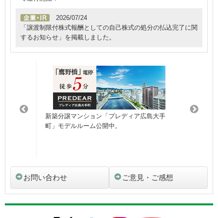
2026/07/24
「譲渡制限付株式報酬としての自己株式の処分の払込完了に関
するお知らせ」を掲載しました。
田
新築分譲マンション「プレディア広島大手
新築分譲マン
町」モデルルーム公開中。
山」資料請求
お問い合わせ
ご意見・ご感想