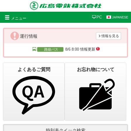
グ
PC
JAPANESE
メニュー
ロ
ー
バ
運行情報
情報を見る
ル
ナ
8/6 8:00 情報更新
路線バス
ビ
ゲ
ー
よくあるご質問
お忘れ物について
シ
ョ
ン
時刻表クイック検索