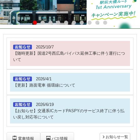
2025/10/7
【随時更新】国道2号西広島バイパス延伸工事に伴う運行につ
いて
2026/4/1
【更新】路面電車 循環線について
2026/6/19
【お知らせ】交通系ICカードPASPYのサービス終了に伴う払
い戻し対応等について
お知らせ一覧
電車情報
バス情報