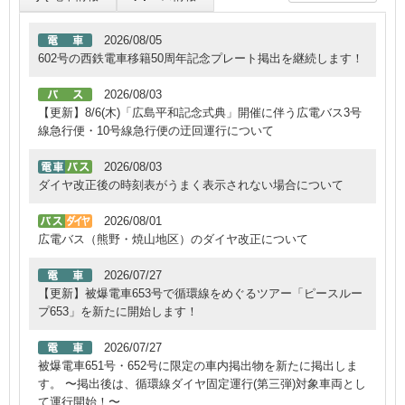
2026/08/05
602号の西鉄電車移籍50周年記念プレート掲出を継続します！
2026/08/03
【更新】8/6(木)「広島平和記念式典」開催に伴う広電バス3号
線急行便・10号線急行便の迂回運行について
2026/08/03
ダイヤ改正後の時刻表がうまく表示されない場合について
2026/08/01
広電バス（熊野・焼山地区）のダイヤ改正について
2026/07/27
【更新】被爆電車653号で循環線をめぐるツアー「ピースルー
プ653」を新たに開始します！
2026/07/27
被爆電車651号・652号に限定の車内掲出物を新たに掲出しま
す。 〜掲出後は、循環線ダイヤ固定運行(第三弾)対象車両とし
て運行開始！〜