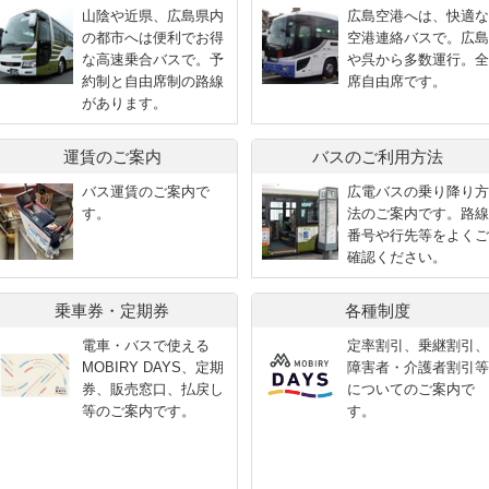
山陰や近県、広島県内
広島空港へは、快適な
の都市へは便利でお得
空港連絡バスで。広島
な高速乗合バスで。予
や呉から多数運行。全
約制と自由席制の路線
席自由席です。
があります。
運賃のご案内
バスのご利用方法
バス運賃のご案内で
広電バスの乗り降り方
す。
法のご案内です。路線
番号や行先等をよくご
確認ください。
乗車券・定期券
各種制度
電車・バスで使える
定率割引、乗継割引、
MOBIRY DAYS、定期
障害者・介護者割引等
券、販売窓口、払戻し
についてのご案内で
等のご案内です。
す。