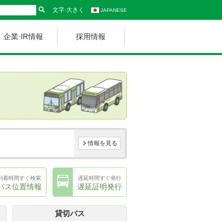
文字·大きく
JAPANESE
企業·IR情報
採用情報
情報を見る
到着時間すぐ検索
遅延時間すぐ発行
バス位置情報
遅延証明発行
貸切バス