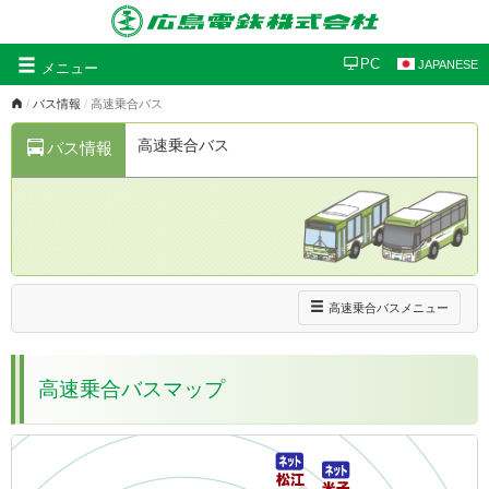
グ
PC
JAPANESE
メニュー
ロ
バス情報
高速乗合バス
ー
バ
高速乗合バス
バス情報
ル
ナ
ビ
ゲ
ー
シ
ョ
ン
ナ
高速乗合バスメニュー
ビ
ゲ
ー
高速乗合バスマップ
シ
ョ
ン