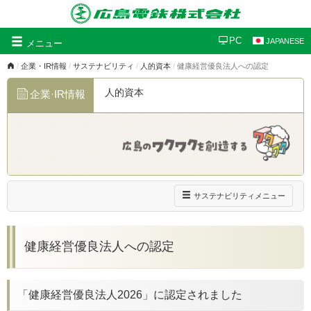
グ
PC
JAPANESE
メニュー
ロ
企業・IR情報
サステナビリティ
人的資本
健康経営優良法人への認定
ー
バ
人的資本
企業·IR情報
ル
ナ
ビ
ゲ
ー
シ
ョ
ン
ナ
サステナビリティメニュー
ビ
ゲ
ー
健康経営優良法人への認定
シ
ョ
ン
「健康経営優良法人2026」に認定されました