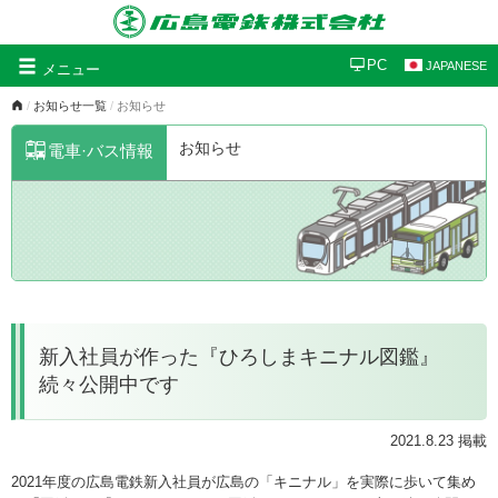
グ
PC
JAPANESE
メニュー
ロ
お知らせ一覧
お知らせ
ー
バ
お知らせ
電車·バス情報
ル
ナ
ビ
ゲ
ー
シ
ョ
ン
新入社員が作った『ひろしまキニナル図鑑』
続々公開中です
2021.8.23 掲載
2021年度の広島電鉄新入社員が広島の「キニナル」を実際に歩いて集め