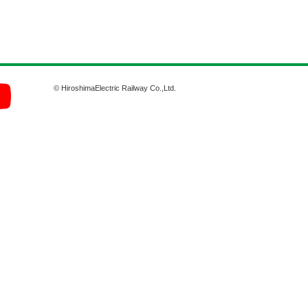
© HiroshimaElectric Railway Co.,Ltd.