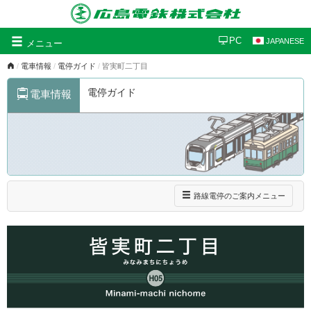
グ
PC
JAPANESE
メニュー
ロ
電車情報
電停ガイド
皆実町二丁目
ー
バ
電停ガイド
電車情報
ル
ナ
ビ
ゲ
ー
シ
ョ
ン
ナ
路線電停のご案内メニュー
ビ
ゲ
ー
シ
ョ
ン