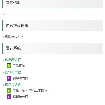
電停情報
-
周辺施設情報
広島ガス本社
運行系統
広島駅方面
5
広島駅
的場町方面
L
循環線内回り
広島港方面
5
広島港
・ 宇品二丁目
L
循環線外回り