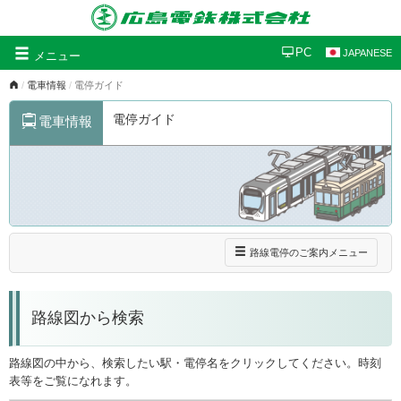
グ
PC
JAPANESE
メニュー
ロ
電車情報
電停ガイド
ー
バ
電停ガイド
電車情報
ル
ナ
ビ
ゲ
ー
シ
ョ
ン
ナ
路線電停のご案内メニュー
ビ
ゲ
ー
路線図から検索
シ
ョ
ン
路線図の中から、検索したい駅・電停名をクリックしてください。時刻
表等をご覧になれます。