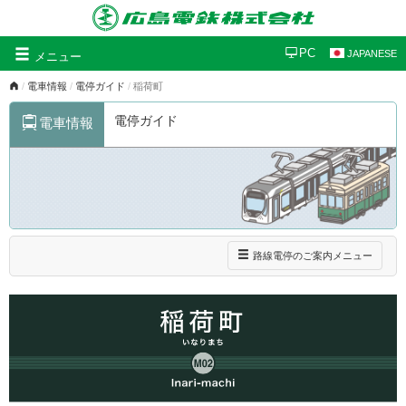
グ
PC
JAPANESE
メニュー
ロ
電車情報
電停ガイド
稲荷町
ー
バ
電停ガイド
電車情報
ル
ナ
ビ
ゲ
ー
シ
ョ
ン
ナ
路線電停のご案内メニュー
ビ
ゲ
ー
シ
ョ
ン