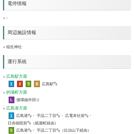
電停情報
-
周辺施設情報
稲生神社
運行系統
広島駅方面
1
2
5
6
広島駅
的場町方面
L
循環線外回り
広島港方面
1
広島港
・ 宇品二丁目
・ 広電本社前
・
日赤病院前
（紙屋町経由）
5
広島港
・ 宇品二丁目
（比治山下経由）