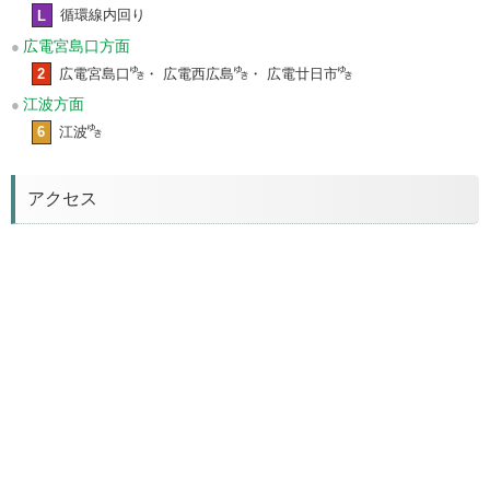
L
循環線内回り
広電宮島口方面
2
広電宮島口
・ 広電西広島
・ 広電廿日市
江波方面
6
江波
アクセス