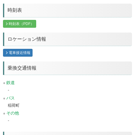
時刻表
時刻表（PDF）
ロケーション情報
電車接近情報
乗換交通情報
鉄道
-
バス
稲荷町
その他
-