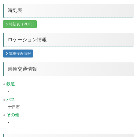
時刻表
時刻表（PDF）
ロケーション情報
電車接近情報
乗換交通情報
鉄道
-
バス
十日市
その他
-