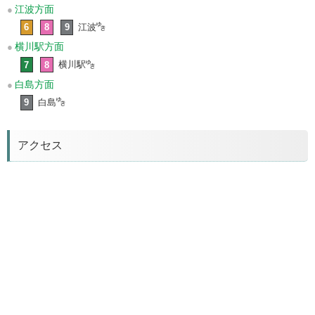
江波方面
6
8
9
江波
横川駅方面
7
8
横川駅
白島方面
9
白島
アクセス