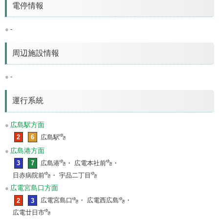
電停情報
-
周辺施設情報
-
運行系統
広島駅方面
2
6
広島駅
広島港方面
3
7
広島港
・ 広電本社前
・
日赤病院前
・ 宇品二丁目
広電宮島口方面
2
3
広電宮島口
・ 広電西広島
・
広電廿日市