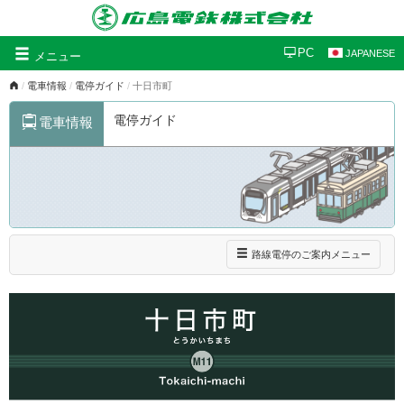
グ
PC
JAPANESE
メニュー
ロ
電車情報
電停ガイド
十日市町
ー
バ
電停ガイド
電車情報
ル
ナ
ビ
ゲ
ー
シ
ョ
ン
ナ
路線電停のご案内メニュー
ビ
ゲ
ー
シ
ョ
ン