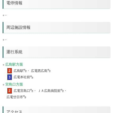
電停情報
-
周辺施設情報
-
運行系統
広島駅方面
2
広島駅
・ 広電西広島
3
広電本社前
宮島口方面
2
広電宮島口
・ ＪＡ広島病院前
・
広電廿日市
アクセス