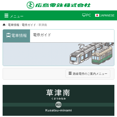
グ
PC
JAPANESE
メニュー
ロ
電車情報
電停ガイド
草津南
ー
バ
電停ガイド
電車情報
ル
ナ
ビ
ゲ
ー
シ
ョ
ン
ナ
路線電停のご案内メニュー
ビ
ゲ
ー
シ
ョ
ン