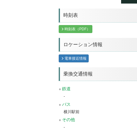
時刻表
時刻表（PDF）
ロケーション情報
電車接近情報
乗換交通情報
鉄道
-
バス
横川駅前
その他
-