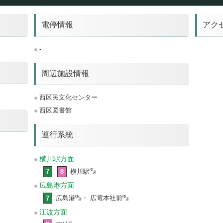
電停情報
アク
-
周辺施設情報
西区民文化センター
西区図書館
運行系統
横川駅方面
7
8
横川駅
広島港方面
7
広島港
・ 広電本社前
江波方面