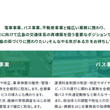
電車事業、バス事業、不動産事業と
幅広い業務に携わり、
来に向けて広島の
交通体系の再構築を担う重要なポジションで
島の街づくりに携わりたい」
そんなやる気がある方をお待ちし
ヤ改正、乗車券類の販売・管理・
運賃料金制度の制定・改定やダイ
務を全般的に担当します。全扉乗
ど、バスの運行に関わる業務を全
ービスの導入にも携わります。
環バスや共通定期券など新たなサー
交渉、路線の実態調査をはじめ統
また、自治体との調整や他社との交
管理まで幅広く担当します。
廃止・再開をはじめ乗務員の指導