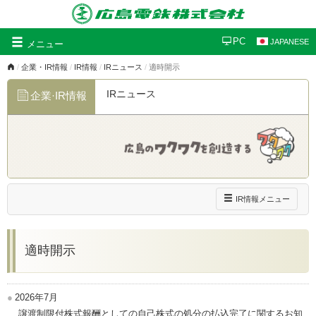
グ
PC
JAPANESE
メニュー
ロ
企業・IR情報
IR情報
IRニュース
適時開示
ー
バ
IRニュース
企業·IR情報
ル
ナ
ビ
ゲ
ー
シ
ョ
ン
ナ
IR情報メニュー
ビ
ゲ
ー
適時開示
シ
ョ
ン
2026年7月
譲渡制限付株式報酬としての自己株式の処分の払込完了に関するお知