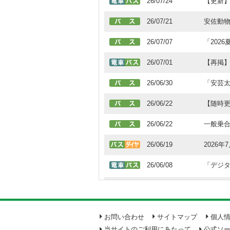
26/07/24
【更新
26/07/21
安佐動
26/07/07
「202
26/07/01
【再掲】
26/06/30
「安芸
26/06/22
【随時
26/06/22
一般乗
26/06/19
2026
26/06/08
「デジタ
26/06/05
広島～
26/06/04
6月5日
お問い合わせ
サイトマップ
個人
26/05/22
広電バス
当サイトのご利用にあたって
公式ソ