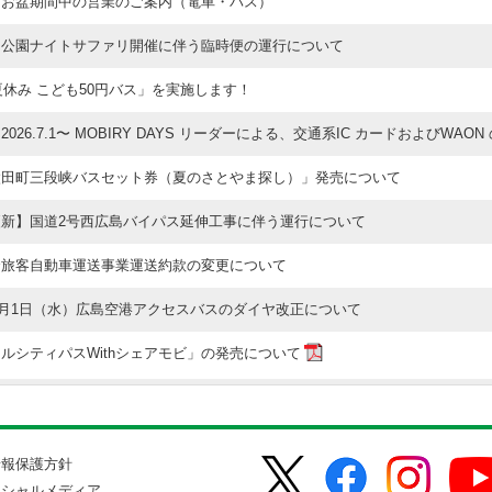
】お盆期間中の営業のご案内（電車・バス）
物公園ナイトサファリ開催に伴う臨時便の運行について
6夏休み こども50円バス」を実施します！
2026.7.1〜 MOBIRY DAYS リーダーによる、交通系IC カードおよびWA
太田町三段峡バスセット券（夏のさとやま探し）」発売について
更新】国道2号西広島バイパス延伸工事に伴う運行について
合旅客自動車運送事業運送約款の変更について
年7月1日（水）広島空港アクセスバスのダイヤ改正について
ルシティパスWithシェアモビ」の発売について
松江線の払戻し手数料および予約区間変更のお知らせ
(金)・6日(土)・7日(日)「ゆかたできん祭」開催に伴う電車・バスの運行につい
情報保護方針
4号線・12号線のダイヤ改正について
ーシャルメディア